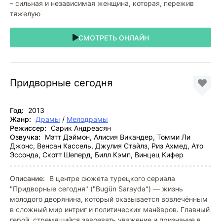
– сильная и независимая женщина, которая, пережив
тяжелую
СМОТРЕТЬ ОНЛАЙН
Придворные сегодня
Год:
2013
Жанр:
Драмы
/
Мелодрамы
Режиссер:
Сарик Андреасян
Озвучка:
Мэтт Дэймон, Алисия Викандер, Томми Ли
Джонс, Венсан Кассель, Джулия Стайлз, Риз Ахмед, Ато
Эссонда, Скотт Шеперд, Билл Кэмп, Винцец Кифер
Описание:
В центре сюжета турецкого сериала
"Придворные сегодня" ("Bugün Sarayda") — жизнь
молодого дворянина, который оказывается вовлечённым
в сложный мир интриг и политических манёвров. Главный
герой, стремящийся завоевать уважение и признание в