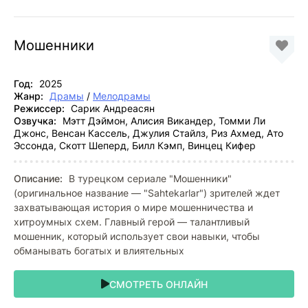
Мошенники
Год:
2025
Жанр:
Драмы
/
Мелодрамы
Режиссер:
Сарик Андреасян
Озвучка:
Мэтт Дэймон, Алисия Викандер, Томми Ли
Джонс, Венсан Кассель, Джулия Стайлз, Риз Ахмед, Ато
Эссонда, Скотт Шеперд, Билл Кэмп, Винцец Кифер
Описание:
В турецком сериале "Мошенники"
(оригинальное название — "Sahtekarlar") зрителей ждет
захватывающая история о мире мошенничества и
хитроумных схем. Главный герой — талантливый
мошенник, который использует свои навыки, чтобы
обманывать богатых и влиятельных
СМОТРЕТЬ ОНЛАЙН