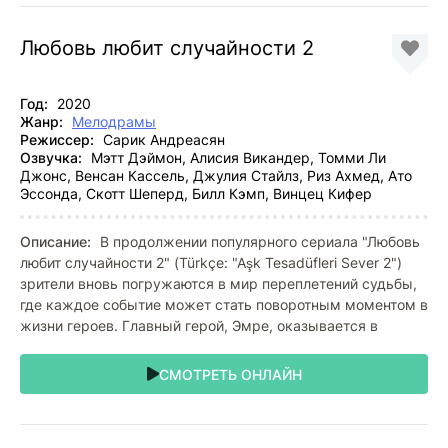
Любовь любит случайности 2
Год:
2020
Жанр:
Мелодрамы
Режиссер:
Сарик Андреасян
Озвучка:
Мэтт Дэймон, Алисия Викандер, Томми Ли
Джонс, Венсан Кассель, Джулия Стайлз, Риз Ахмед, Ато
Эссонда, Скотт Шеперд, Билл Кэмп, Винцец Кифер
Описание:
В продолжении популярного сериала "Любовь
любит случайности 2" (Türkçe: "Aşk Tesadüfleri Sever 2")
зрители вновь погружаются в мир переплетений судьбы,
где каждое событие может стать поворотным моментом в
жизни героев. Главный герой, Эмре, оказывается в
СМОТРЕТЬ ОНЛАЙН