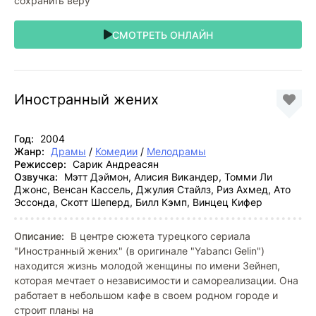
сохранить веру
СМОТРЕТЬ ОНЛАЙН
Иностранный жених
Год:
2004
Жанр:
Драмы
/
Комедии
/
Мелодрамы
Режиссер:
Сарик Андреасян
Озвучка:
Мэтт Дэймон, Алисия Викандер, Томми Ли
Джонс, Венсан Кассель, Джулия Стайлз, Риз Ахмед, Ато
Эссонда, Скотт Шеперд, Билл Кэмп, Винцец Кифер
Описание:
В центре сюжета турецкого сериала
"Иностранный жених" (в оригинале "Yabancı Gelin")
находится жизнь молодой женщины по имени Зейнеп,
которая мечтает о независимости и самореализации. Она
работает в небольшом кафе в своем родном городе и
строит планы на