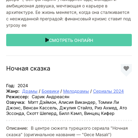
амбициозная девушка, мечтающая о карьере в
архитектуре. Ее жизнь меняется, когда она сталкивается
с неожиданной преградой: финансовый кризис ставит под
угрозу ее
СМОТРЕТЬ ОНЛАЙН
Ночная сказка
Год:
2024
Жанр:
Драмы
/
Боевики
/
Мелодрамы
/
Сериалы 2024
Режиссер:
Сарик Андреасян
Озвучка:
Мэтт Дэймон, Алисия Викандер, Томми Ли
Джонс, Венсан Кассель, Джулия Стайлз, Риз Ахмед, Ато
Эссонда, Скотт Шеперд, Билл Кэмп, Винцец Кифер
Описание:
В центре сюжета турецкого сериала "Ночная
сказка" (оригинальное название — "Gece Masalı")