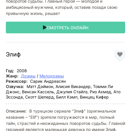
поворотов судьбы. Главный герой — молодой и
амбициозный мужчина, который, оставив позади свою
привычную жизнь, решает
СМОТРЕТЬ ОНЛАЙН
Элиф
Год:
2008
Жанр:
Драмы
/
Мелодрамы
Режиссер:
Сарик Андреасян
Озвучка:
Мэтт Дэймон, Алисия Викандер, Томми Ли
Джонс, Венсан Кассель, Джулия Стайлз, Риз Ахмед, Ато
Эссонда, Скотт Шеперд, Билл Кэмп, Винцец Кифер
Описание:
В турецком сериале "Элиф" (оригинальное
название – "Elif") зрители погружаются в мир, полный
тайн, страстей и неожиданных поворотов судьбы. Главной
героиней является маленькая девочка по имени Элиф,