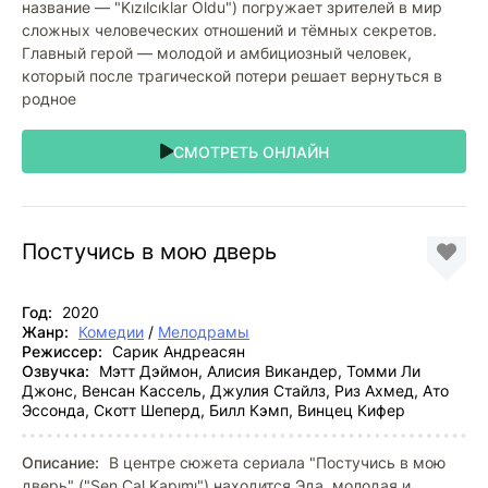
название — "Kızılcıklar Oldu") погружает зрителей в мир
сложных человеческих отношений и тёмных секретов.
Главный герой — молодой и амбициозный человек,
который после трагической потери решает вернуться в
родное
СМОТРЕТЬ ОНЛАЙН
Постучись в мою дверь
Год:
2020
Жанр:
Комедии
/
Мелодрамы
Режиссер:
Сарик Андреасян
Озвучка:
Мэтт Дэймон, Алисия Викандер, Томми Ли
Джонс, Венсан Кассель, Джулия Стайлз, Риз Ахмед, Ато
Эссонда, Скотт Шеперд, Билл Кэмп, Винцец Кифер
Описание:
В центре сюжета сериала "Постучись в мою
дверь" ("Sen Çal Kapımı") находится Эда, молодая и