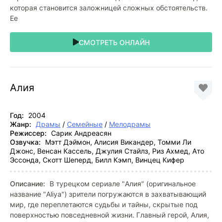
которая становится заложницей сложных обстоятельств.
Ее
СМОТРЕТЬ ОНЛАЙН
Aлия
Год:
2004
Жанр:
Драмы
/
Семейные
/
Мелодрамы
Режиссер:
Сарик Андреасян
Озвучка:
Мэтт Дэймон, Алисия Викандер, Томми Ли
Джонс, Венсан Кассель, Джулия Стайлз, Риз Ахмед, Ато
Эссонда, Скотт Шеперд, Билл Кэмп, Винцец Кифер
Описание:
В турецком сериале "Aлия" (оригинальное
название "Aliya") зрители погружаются в захватывающий
мир, где переплетаются судьбы и тайны, скрытые под
поверхностью повседневной жизни. Главный герой, Алия,