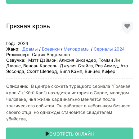
Грязная кровь
Год:
2024
Жанр:
Драмы
/
Боевики
/
Мелодрамы
/
Сериалы 2024
Режиссер:
Сарик Андреасян
Озвучка:
Мэтт Дэймон, Алисия Викандер, Томми Ли
Джонс, Венсан Кассель, Джулия Стайлз, Риз Ахмед, Ато
Эссонда, Скотт Шеперд, Билл Кэмп, Винцец Кифер
Описание:
В центре сюжета турецкого сериала "Грязная
кровь" ("Kötü Kan") находится история о Сарпе, молодом
человеке, чья жизнь кардинально меняется после
трагического события. Он работает в небольшом бизнесе
своего отца, но однажды становится свидетелем
убийства,
СМОТРЕТЬ ОНЛАЙН