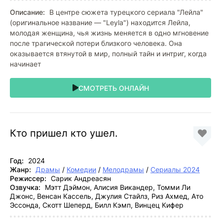
Описание:
В центре сюжета турецкого сериала "Лейла"
(оригинальное название — "Leyla") находится Лейла,
молодая женщина, чья жизнь меняется в одно мгновение
после трагической потери близкого человека. Она
оказывается втянутой в мир, полный тайн и интриг, когда
начинает
СМОТРЕТЬ ОНЛАЙН
Кто пришел кто ушел.
Год:
2024
Жанр:
Драмы
/
Комедии
/
Мелодрамы
/
Сериалы 2024
Режиссер:
Сарик Андреасян
Озвучка:
Мэтт Дэймон, Алисия Викандер, Томми Ли
Джонс, Венсан Кассель, Джулия Стайлз, Риз Ахмед, Ато
Эссонда, Скотт Шеперд, Билл Кэмп, Винцец Кифер