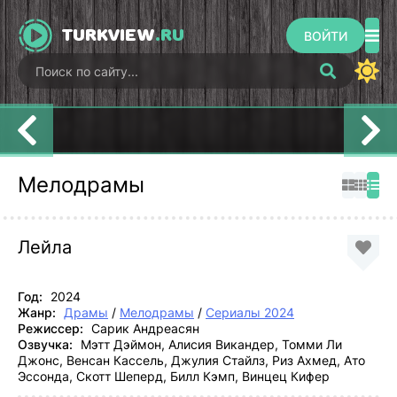
TURKVIEW
.RU
ВОЙТИ
Моя прекрасная
Мои братья, мои
Постучись в
жизнь
сестры
мою дверь
Мелодрамы
Лейла
Год:
2024
Жанр:
Драмы
/
Мелодрамы
/
Сериалы 2024
Режиссер:
Сарик Андреасян
Озвучка:
Мэтт Дэймон, Алисия Викандер, Томми Ли
Джонс, Венсан Кассель, Джулия Стайлз, Риз Ахмед, Ато
Эссонда, Скотт Шеперд, Билл Кэмп, Винцец Кифер