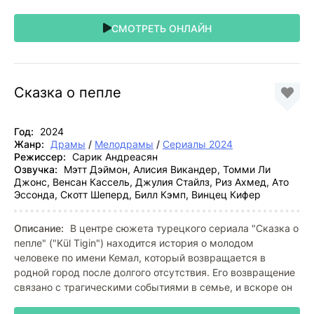
СМОТРЕТЬ ОНЛАЙН
Сказка о пепле
Год:
2024
Жанр:
Драмы
/
Мелодрамы
/
Сериалы 2024
Режиссер:
Сарик Андреасян
Озвучка:
Мэтт Дэймон, Алисия Викандер, Томми Ли
Джонс, Венсан Кассель, Джулия Стайлз, Риз Ахмед, Ато
Эссонда, Скотт Шеперд, Билл Кэмп, Винцец Кифер
Описание:
В центре сюжета турецкого сериала "Сказка о
пепле" ("Kül Tigin") находится история о молодом
человеке по имени Кемал, который возвращается в
родной город после долгого отсутствия. Его возвращение
связано с трагическими событиями в семье, и вскоре он