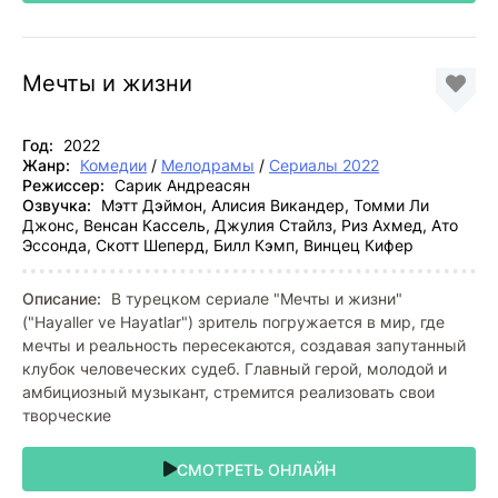
Мечты и жизни
Год:
2022
Жанр:
Комедии
/
Мелодрамы
/
Сериалы 2022
Режиссер:
Сарик Андреасян
Озвучка:
Мэтт Дэймон, Алисия Викандер, Томми Ли
Джонс, Венсан Кассель, Джулия Стайлз, Риз Ахмед, Ато
Эссонда, Скотт Шеперд, Билл Кэмп, Винцец Кифер
Описание:
В турецком сериале "Мечты и жизни"
("Hayaller ve Hayatlar") зритель погружается в мир, где
мечты и реальность пересекаются, создавая запутанный
клубок человеческих судеб. Главный герой, молодой и
амбициозный музыкант, стремится реализовать свои
творческие
СМОТРЕТЬ ОНЛАЙН