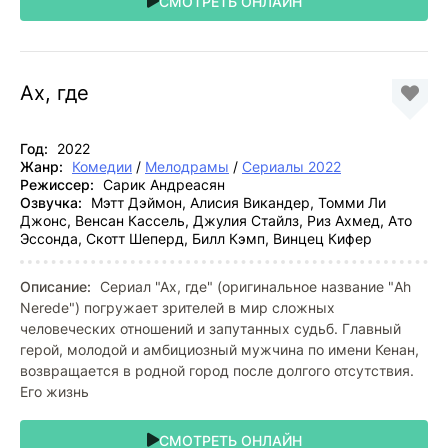
СМОТРЕТЬ ОНЛАЙН
Ах, где
Год:
2022
Жанр:
Комедии
/
Мелодрамы
/
Сериалы 2022
Режиссер:
Сарик Андреасян
Озвучка:
Мэтт Дэймон, Алисия Викандер, Томми Ли
Джонс, Венсан Кассель, Джулия Стайлз, Риз Ахмед, Ато
Эссонда, Скотт Шеперд, Билл Кэмп, Винцец Кифер
Описание:
Сериал "Ах, где" (оригинальное название "Ah
Nerede") погружает зрителей в мир сложных
человеческих отношений и запутанных судьб. Главный
герой, молодой и амбициозный мужчина по имени Кенан,
возвращается в родной город после долгого отсутствия.
Его жизнь
СМОТРЕТЬ ОНЛАЙН