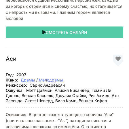
пересекаются судьбы нескольких персонажей, каждый
из которых стремится к своему счастью, но сталкивается
с непростыми вызовами. Главным героем является
молодой
СМОТРЕТЬ ОНЛАЙН
Аси
Год:
2007
Жанр:
Драмы
/
Мелодрамы
Режиссер:
Сарик Андреасян
Озвучка:
Мэтт Дэймон, Алисия Викандер, Томми Ли
Джонс, Венсан Кассель, Джулия Стайлз, Риз Ахмед, Ато
Эссонда, Скотт Шеперд, Билл Кэмп, Винцец Кифер
Описание:
В центре сюжета турецкого сериала "Аси"
(оригинальное название – "Asi") находится сильная и
независимая женщина по имени Аси. Она живет в