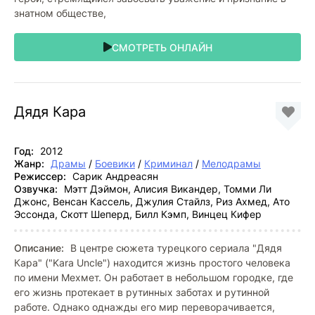
знатном обществе,
СМОТРЕТЬ ОНЛАЙН
Дядя Кара
Год:
2012
Жанр:
Драмы
/
Боевики
/
Криминал
/
Мелодрамы
Режиссер:
Сарик Андреасян
Озвучка:
Мэтт Дэймон, Алисия Викандер, Томми Ли
Джонс, Венсан Кассель, Джулия Стайлз, Риз Ахмед, Ато
Эссонда, Скотт Шеперд, Билл Кэмп, Винцец Кифер
Описание:
В центре сюжета турецкого сериала "Дядя
Кара" ("Kara Uncle") находится жизнь простого человека
по имени Мехмет. Он работает в небольшом городке, где
его жизнь протекает в рутинных заботах и рутинной
работе. Однако однажды его мир переворачивается,