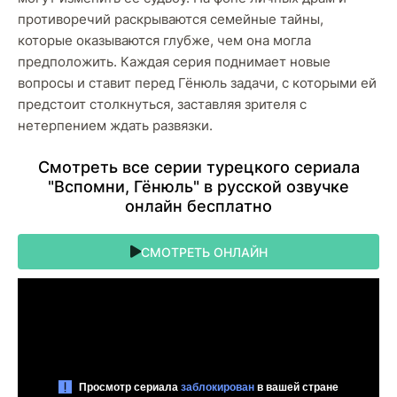
противоречий раскрываются семейные тайны,
которые оказываются глубже, чем она могла
предположить. Каждая серия поднимает новые
вопросы и ставит перед Гёнюль задачи, с которыми ей
предстоит столкнуться, заставляя зрителя с
нетерпением ждать развязки.
Cмoтpeть вce cepии туpeцкoгo cepиaлa
"Вспомни, Гёнюль" в pуccкoй oзвучкe
oнлaйн бecплaтнo
СМОТРЕТЬ ОНЛАЙН