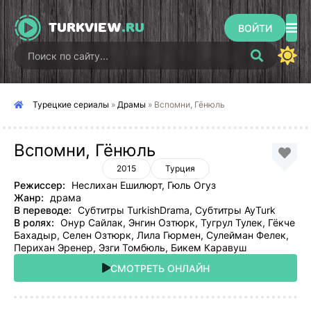
TURKVIEW
.RU
ВОЙТИ
Турецкие сериалы
»
Драмы
» Вспомни, Гёнюль
Вспомни, Гёнюль
2015
Турция
Режиссер:
Неслихан Ешилюрт, Гюль Огуз
Жанр:
драма
В переводе:
Субтитры TurkishDrama, Субтитры AyTurk
В ролях:
Онур Сайлак, Энгин Озтюрк, Тугрул Тулек, Гёкче
Бахадыр, Селен Озтюрк, Лила Гюрмен, Сулейман Фелек,
Перихан Эренер, Эзги Томбюль, Бикем Каравуш
СМОТРЕТЬ ОНЛАЙН