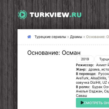
TURKVIEW
.RU
Турецкие сериалы
»
Драмы
» Основание: 
Основание: Осман
2019
Турц
Режиссер:
Ахмет Й
Жанр:
драма, исто
В переводе:
Русски
AveTurk, AlisaDirili
озвучка DiziHit, UZ
В ролях:
Бурак Озч
Ачелья Озджан, Се
Саваш
СМОТРЕТЬ О