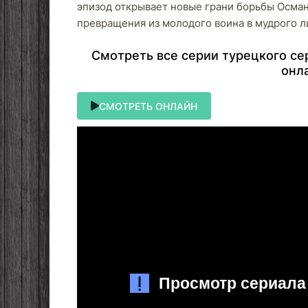
эпизод открывает новые грани борьбы Османа
превращения из молодого воина в мудрого л
Cмoтpeть вce cepии туpeцкoгo cep
oнл
СМОТРЕТЬ ОНЛАЙН