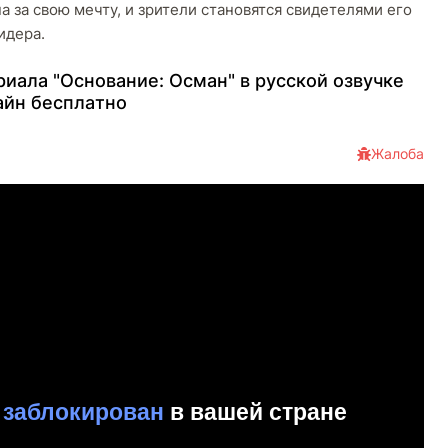
 за свою мечту, и зрители становятся свидетелями его
идера.
иaлa "Основание: Осман" в pуccкoй oзвучкe
aйн бecплaтнo
Жалоба