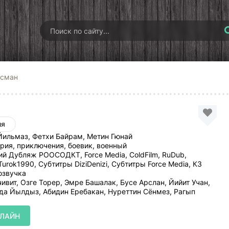
Осман
ия
ильмаз, Фетхи Байрам, Метин Гюнай
рия, приключения, боевик, военный
й Дубляж РООСОДКТ, Force Media, ColdFilm, RuDub,
s, Turok1990, Субтитры DiziDenizi, Субтитры Force Media, КЗ
 озвучка
ивит, Озге Торер, Эмре Башалак, Бусе Арслан, Йийит Учан,
да Йылдыз, Абидин Еребакан, Нуреттин Сёнмез, Рагып
НЛАЙН