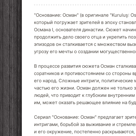
"Основание: Осман" (в оригинале "Kuruluş: 
который погружает зрителей в эпоху станов
Османа I, основателя династии. Сюжет начина
продолжить дело своего отца и укрепить поз
эпизодов он сталкивается с множеством вызо
угрозу его мечты о создании могущественног
В процессе развития сюжета Осман сталкив
соратников и противостоянием со стороны в
его народ. Сложные интриги, политические 
частью его жизни. Осман должен не только з
людей, что приводит к глубоким внутренним
им, может оказать решающее влияние на буд
Сериал "Основание: Осман" предлагает зрит
интригами, борьбой за выживание и стремле
и его окружение, постепенно раскрываются,