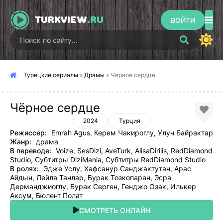
TURKVIEW
.RU
ВОЙТИ
Турецкие сериалы
»
Драмы
» Чёрное сердце
Чёрное сердце
2024
Турция
Режиссер:
Emrah Agus, Керем Чакироглу, Улуч Байрактар
Жанр:
драма
В переводе:
Voize, SesDizi, AveTurk, AlisaDirilis, RedDiamond
Studio, Субтитры DiziMania, Субтитры RedDiamond Studio
В ролях:
Эдже Услу, Хафсанур Санджактутан, Арас
Айдын, Лейла Танлар, Бурак Тозкопаран, Эсра
Дерманджиоглу, Бурак Серген, Генджо Озак, Илькер
Аксум, Бюлент Полат
СМОТРЕТЬ ОНЛАЙН