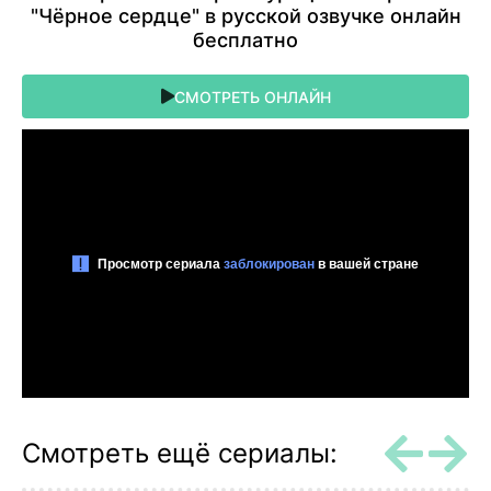
"Чёрное сердце" в pуccкoй oзвучкe oнлaйн
бecплaтнo
СМОТРЕТЬ ОНЛАЙН
Смотреть ещё сериалы: