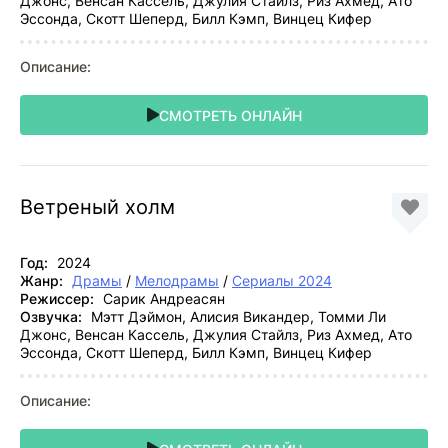
Джонс, Венсан Кассель, Джулия Стайлз, Риз Ахмед, Ато
Эссонда, Скотт Шеперд, Билл Кэмп, Винцец Кифер
Описание:
СМОТРЕТЬ ОНЛАЙН
Ветреный холм
Год:
2024
Жанр:
Драмы
/
Мелодрамы
/
Сериалы 2024
Режиссер:
Сарик Андреасян
Озвучка:
Мэтт Дэймон, Алисия Викандер, Томми Ли
Джонс, Венсан Кассель, Джулия Стайлз, Риз Ахмед, Ато
Эссонда, Скотт Шеперд, Билл Кэмп, Винцец Кифер
Описание: