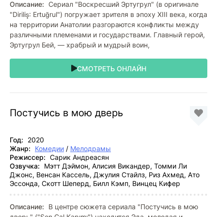
Описание:
Сериал "Воскресший Эртугрул" (в оригинале
"Diriliş: Ertuğrul") погружает зрителя в эпоху XIII века, когда
на территории Анатолии разгораются конфликты между
различными племенами и государствами. Главный герой,
Эртугрул Бей, — храбрый и мудрый воин,
СМОТРЕТЬ ОНЛАЙН
Постучись в мою дверь
Год:
2020
Жанр:
Комедии
/
Мелодрамы
Режиссер:
Сарик Андреасян
Озвучка:
Мэтт Дэймон, Алисия Викандер, Томми Ли
Джонс, Венсан Кассель, Джулия Стайлз, Риз Ахмед, Ато
Эссонда, Скотт Шеперд, Билл Кэмп, Винцец Кифер
Описание:
В центре сюжета сериала "Постучись в мою
дверь" ("Sen Çal Kapımı") находится Эда, молодая и