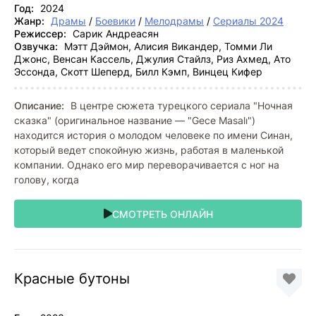
Год:
2024
Жанр:
Драмы
/
Боевики
/
Мелодрамы
/
Сериалы 2024
Режиссер:
Сарик Андреасян
Озвучка:
Мэтт Дэймон, Алисия Викандер, Томми Ли
Джонс, Венсан Кассель, Джулия Стайлз, Риз Ахмед, Ато
Эссонда, Скотт Шеперд, Билл Кэмп, Винцец Кифер
Описание:
В центре сюжета турецкого сериала "Ночная
сказка" (оригинальное название — "Gece Masalı")
находится история о молодом человеке по имени Синан,
который ведет спокойную жизнь, работая в маленькой
компании. Однако его мир переворачивается с ног на
голову, когда
СМОТРЕТЬ ОНЛАЙН
Красные бутоны