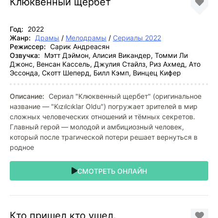
Клюквенный щербет
Год:
2022
Жанр:
Драмы
/
Мелодрамы
/
Сериалы 2022
Режиссер:
Сарик Андреасян
Озвучка:
Мэтт Дэймон, Алисия Викандер, Томми Ли
Джонс, Венсан Кассель, Джулия Стайлз, Риз Ахмед, Ато
Эссонда, Скотт Шеперд, Билл Кэмп, Винцец Кифер
Описание:
Сериал "Клюквенный щербет" (оригинальное
название — "Kızılcıklar Oldu") погружает зрителей в мир
сложных человеческих отношений и тёмных секретов.
Главный герой — молодой и амбициозный человек,
который после трагической потери решает вернуться в
родное
СМОТРЕТЬ ОНЛАЙН
Кто пришел кто ушел.