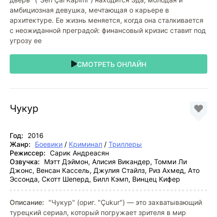
амбициозная девушка, мечтающая о карьере в
архитектуре. Ее жизнь меняется, когда она сталкивается
с неожиданной преградой: финансовый кризис ставит под
угрозу ее
СМОТРЕТЬ ОНЛАЙН
Чукур
Год:
2016
Жанр:
Боевики
/
Криминал
/
Триллеры
Режиссер:
Сарик Андреасян
Озвучка:
Мэтт Дэймон, Алисия Викандер, Томми Ли
Джонс, Венсан Кассель, Джулия Стайлз, Риз Ахмед, Ато
Эссонда, Скотт Шеперд, Билл Кэмп, Винцец Кифер
Описание:
"Чукур" (ориг. "Çukur") — это захватывающий
турецкий сериал, который погружает зрителя в мир