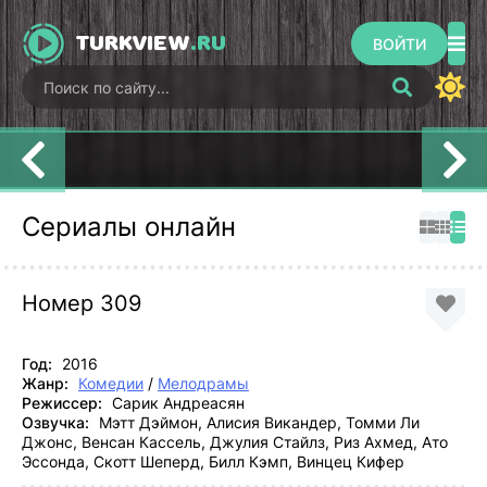
TURKVIEW
.RU
ВОЙТИ
Моя прекрасная
Мои братья, мои
Постучись в
жизнь
сестры
мою дверь
Сериалы онлайн
Номер 309
Год:
2016
Жанр:
Комедии
/
Мелодрамы
Режиссер:
Сарик Андреасян
Озвучка:
Мэтт Дэймон, Алисия Викандер, Томми Ли
Джонс, Венсан Кассель, Джулия Стайлз, Риз Ахмед, Ато
Эссонда, Скотт Шеперд, Билл Кэмп, Винцец Кифер