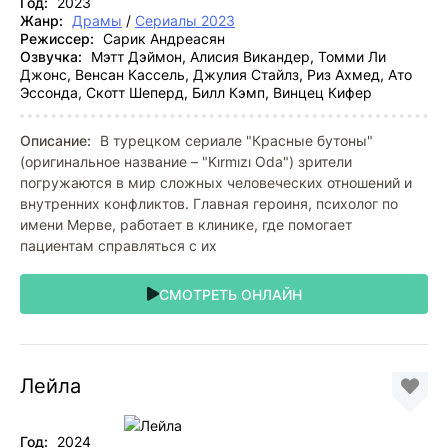
Год:
2023
Жанр:
Драмы
/
Сериалы 2023
Режиссер:
Сарик Андреасян
Озвучка:
Мэтт Дэймон, Алисия Викандер, Томми Ли
Джонс, Венсан Кассель, Джулия Стайлз, Риз Ахмед, Ато
Эссонда, Скотт Шеперд, Билл Кэмп, Винцец Кифер
Описание:
В турецком сериале "Красные бутоны"
(оригинальное название – "Kırmızı Oda") зрители
погружаются в мир сложных человеческих отношений и
внутренних конфликтов. Главная героиня, психолог по
имени Мерве, работает в клинике, где помогает
пациентам справляться с их
СМОТРЕТЬ ОНЛАЙН
Лейла
Год:
2024