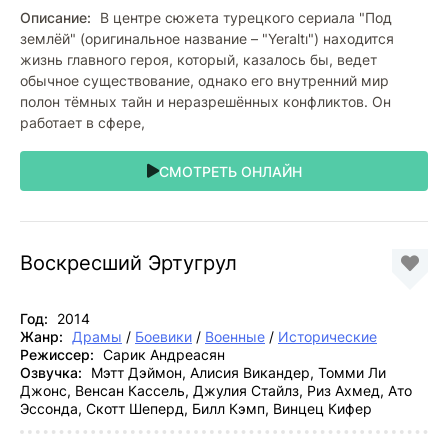
Описание:
В центре сюжета турецкого сериала "Под
землёй" (оригинальное название – "Yeraltı") находится
жизнь главного героя, который, казалось бы, ведет
обычное существование, однако его внутренний мир
полон тёмных тайн и неразрешённых конфликтов. Он
работает в сфере,
СМОТРЕТЬ ОНЛАЙН
Воскресший Эртугрул
Год:
2014
Жанр:
Драмы
/
Боевики
/
Военные
/
Исторические
Режиссер:
Сарик Андреасян
Озвучка:
Мэтт Дэймон, Алисия Викандер, Томми Ли
Джонс, Венсан Кассель, Джулия Стайлз, Риз Ахмед, Ато
Эссонда, Скотт Шеперд, Билл Кэмп, Винцец Кифер