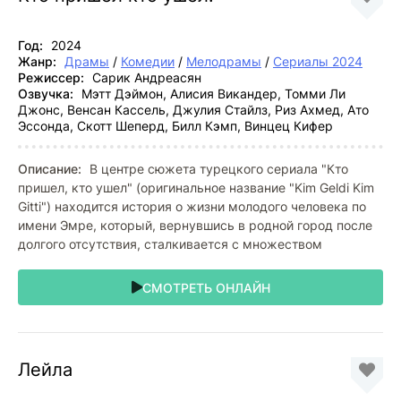
Год:
2024
Жанр:
Драмы
/
Комедии
/
Мелодрамы
/
Сериалы 2024
Режиссер:
Сарик Андреасян
Озвучка:
Мэтт Дэймон, Алисия Викандер, Томми Ли
Джонс, Венсан Кассель, Джулия Стайлз, Риз Ахмед, Ато
Эссонда, Скотт Шеперд, Билл Кэмп, Винцец Кифер
Описание:
В центре сюжета турецкого сериала "Кто
пришел, кто ушел" (оригинальное название "Kim Geldi Kim
Gitti") находится история о жизни молодого человека по
имени Эмре, который, вернувшись в родной город после
долгого отсутствия, сталкивается с множеством
СМОТРЕТЬ ОНЛАЙН
Лейла