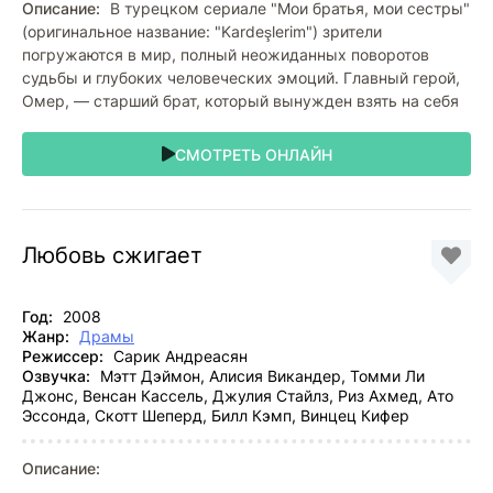
Описание:
В турецком сериале "Мои братья, мои сестры"
(оригинальное название: "Kardeşlerim") зрители
погружаются в мир, полный неожиданных поворотов
судьбы и глубоких человеческих эмоций. Главный герой,
Омер, — старший брат, который вынужден взять на себя
СМОТРЕТЬ ОНЛАЙН
Любовь сжигает
Год:
2008
Жанр:
Драмы
Режиссер:
Сарик Андреасян
Озвучка:
Мэтт Дэймон, Алисия Викандер, Томми Ли
Джонс, Венсан Кассель, Джулия Стайлз, Риз Ахмед, Ато
Эссонда, Скотт Шеперд, Билл Кэмп, Винцец Кифер
Описание: