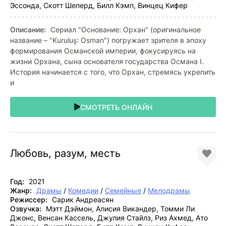
Эссонда, Скотт Шеперд, Билл Кэмп, Винцец Кифер
Описание:
Сериал "Основание: Орхан" (оригинальное
название – "Kuruluş: Osman") погружает зрителя в эпоху
формирования Османской империи, фокусируясь на
жизни Орхана, сына основателя государства Османа I.
История начинается с того, что Орхан, стремясь укрепить
и
СМОТРЕТЬ ОНЛАЙН
Любовь, разум, месть
Год:
2021
Жанр:
Драмы
/
Комедии
/
Семейные
/
Мелодрамы
Режиссер:
Сарик Андреасян
Озвучка:
Мэтт Дэймон, Алисия Викандер, Томми Ли
Джонс, Венсан Кассель, Джулия Стайлз, Риз Ахмед, Ато