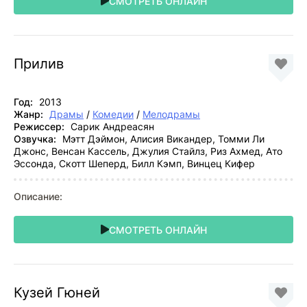
СМОТРЕТЬ ОНЛАЙН
Прилив
Год:
2013
Жанр:
Драмы
/
Комедии
/
Мелодрамы
Режиссер:
Сарик Андреасян
Озвучка:
Мэтт Дэймон, Алисия Викандер, Томми Ли
Джонс, Венсан Кассель, Джулия Стайлз, Риз Ахмед, Ато
Эссонда, Скотт Шеперд, Билл Кэмп, Винцец Кифер
Описание:
СМОТРЕТЬ ОНЛАЙН
Кузей Гюней