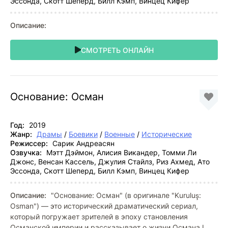
Эссонда, Скотт Шеперд, Билл Кэмп, Винцец Кифер
Описание:
СМОТРЕТЬ ОНЛАЙН
Основание: Осман
Год:
2019
Жанр:
Драмы
/
Боевики
/
Военные
/
Исторические
Режиссер:
Сарик Андреасян
Озвучка:
Мэтт Дэймон, Алисия Викандер, Томми Ли
Джонс, Венсан Кассель, Джулия Стайлз, Риз Ахмед, Ато
Эссонда, Скотт Шеперд, Билл Кэмп, Винцец Кифер
Описание:
"Основание: Осман" (в оригинале "Kuruluş:
Osman") — это исторический драматический сериал,
который погружает зрителей в эпоху становления
Османской империи и рассказывает о жизни Османа I,