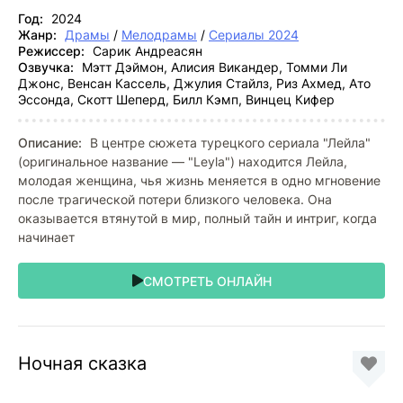
Год:
2024
Жанр:
Драмы
/
Мелодрамы
/
Сериалы 2024
Режиссер:
Сарик Андреасян
Озвучка:
Мэтт Дэймон, Алисия Викандер, Томми Ли
Джонс, Венсан Кассель, Джулия Стайлз, Риз Ахмед, Ато
Эссонда, Скотт Шеперд, Билл Кэмп, Винцец Кифер
Описание:
В центре сюжета турецкого сериала "Лейла"
(оригинальное название — "Leyla") находится Лейла,
молодая женщина, чья жизнь меняется в одно мгновение
после трагической потери близкого человека. Она
оказывается втянутой в мир, полный тайн и интриг, когда
начинает
СМОТРЕТЬ ОНЛАЙН
Ночная сказка