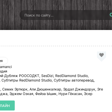
ия
amanci
едия
й Дубляж РООСОДКТ, SesDizi, RedDiamond Studio,
, Субтитры RedDiamond Studio, Субтитры автоперевод,
, Семих Эртюрк, Али Дюшенкалкар, Эрдал Джиндорук, Эге
аджа, Эджем Озкая, Фейза Ышик, Нури Гёкасан, Эсер
НЛАЙН