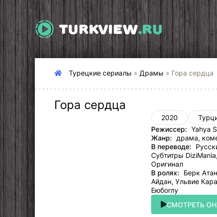
TURKVIEW
.RU
Турецкие сериалы
»
Драмы
» Гора сердца
Гора сердца
2020
Турц
Режиссер:
Yahya S
Жанр:
драма, ком
В переводе:
Русски
Субтитры DiziMania
Оригинал
В ролях:
Берк Атан
Айдан, Ульвие Кар
Еюбоглу
СМОТРЕТЬ О