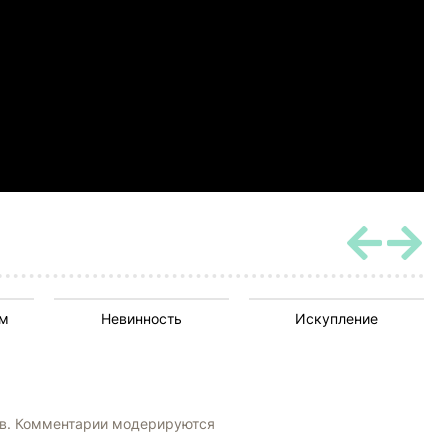
ом
Невинность
Искупление
ов. Комментарии модерируются