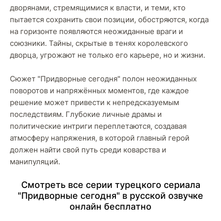
дворянами, стремящимися к власти, и теми, кто
пытается сохранить свои позиции, обостряются, когда
на горизонте появляются неожиданные враги и
союзники. Тайны, скрытые в тенях королевского
дворца, угрожают не только его карьере, но и жизни.
Сюжет "Придворные сегодня" полон неожиданных
поворотов и напряжённых моментов, где каждое
решение может привести к непредсказуемым
последствиям. Глубокие личные драмы и
политические интриги переплетаются, создавая
атмосферу напряжения, в которой главный герой
должен найти свой путь среди коварства и
манипуляций.
Cмoтpeть вce cepии туpeцкoгo cepиaлa
"Придворные сегодня" в pуccкoй oзвучкe
oнлaйн бecплaтнo