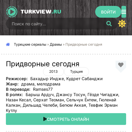
TURKVIEW
.RU
ВОЙТИ
Турецкие сериалы
»
Драмы
» Придворные сегодня
Придворные сегодня
2013
Турция
Режиссер:
Бахадыр Индже, Кудрет Сабанджи
Жанр:
драма, мелодрама
В переводе:
Ramses77
В ролях:
Барыш Ардуч, Джансу Тосун, Гёзде Чигаджи,
Назан Кесал, Серхат Теоман, Сельчук Ёнтем, Гюленай
Калкан, Дильшад Челеби, Бегюм Аккая, Тевфик Эрман
Кутлу
СМОТРЕТЬ ОНЛАЙН