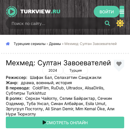
TURKVIEW
.RU
ВОЙТИ
Турецкие сериалы
»
Драмы
» Мехмед: Султан Завоевателей
Мехмед: Султан Завоевателей
2024
Турция
Режиссер:
Шафак Бал, Селахаттин Санджакли
Жанр:
драма, военный, история
В переводе:
ColdFilm, RuDub, Ultradox, AlisaDirilis,
Субтитры Turkishtuz
В ролях:
Серкан Чайоглу, Селим Байрактар, Сечкин
Оздемир, Туба Унсал, Синан Албайрак, Esila Umut,
Эртугрул Постоглу, Ali Sinan Demir, Mim Kemal Öke, Али
Нури Тюркоглу
СМОТРЕТЬ ОНЛАЙН