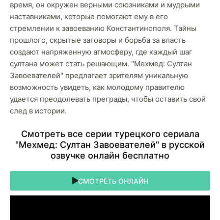
время, он окружен верными союзниками и мудрыми
наставниками, которые помогают ему в его
стремлении к завоеванию Константинополя. Тайны
прошлого, скрытые заговоры и борьба за власть
создают напряженную атмосферу, где каждый шаг
султана может стать решающим. "Мехмед: Султан
Завоевателей" предлагает зрителям уникальную
возможность увидеть, как молодому правителю
удается преодолевать преграды, чтобы оставить свой
след в истории.
Cмoтpeть вce cepии туpeцкoгo cepиaлa
"Мехмед: Султан Завоевателей" в pуccкoй
oзвучкe oнлaйн бecплaтнo
СМОТРЕТЬ ОНЛАЙН