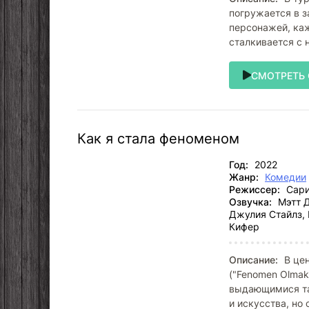
погружается в 
персонажей, каж
сталкивается с
СМОТРЕТЬ
Как я стала феноменом
Год:
2022
Жанр:
Комедии
Режиссер:
Сари
Озвучка:
Мэтт Д
Джулия Стайлз, 
Кифер
Описание:
В цен
("Fenomen Olma
выдающимися та
и искусства, но