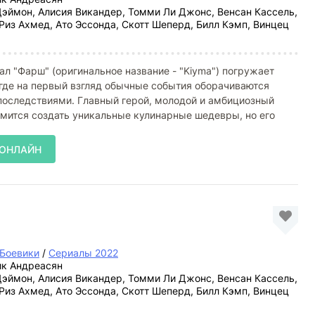
эймон, Алисия Викандер, Томми Ли Джонс, Венсан Кассель,
Риз Ахмед, Ато Эссонда, Скотт Шеперд, Билл Кэмп, Винцец
л "Фарш" (оригинальное название - "Kiyma") погружает
 где на первый взгляд обычные события оборачиваются
оследствиями. Главный герой, молодой и амбициозный
мится создать уникальные кулинарные шедевры, но его
 ОНЛАЙН
Боевики
/
Сериалы 2022
к Андреасян
эймон, Алисия Викандер, Томми Ли Джонс, Венсан Кассель,
Риз Ахмед, Ато Эссонда, Скотт Шеперд, Билл Кэмп, Винцец