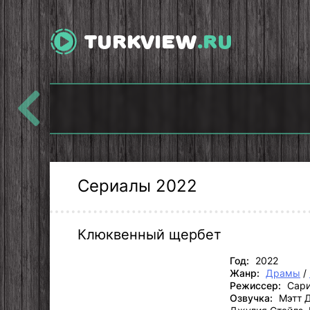
TURKVIEW
.RU
Моя прекрасная
Мои братья, мои
жизнь
сестры
Сериалы 2022
Клюквенный щербет
Год:
2022
Жанр:
Драмы
/
Режиссер:
Сари
Озвучка:
Мэтт Д