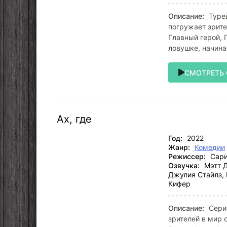
Описание:
Турец
погружает зрите
Главный герой, 
ловушке, начина
СМОТРЕТЬ
Ах, где
Год:
2022
Жанр:
Комедии
Режиссер:
Сари
Озвучка:
Мэтт Д
Джулия Стайлз, 
Кифер
Описание:
Сериа
зрителей в мир 