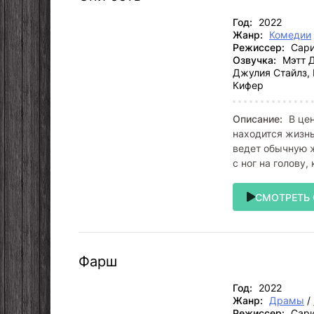
Год:
2022
Жанр:
Комедии
Режиссер:
Сари
Озвучка:
Мэтт Д
Джулия Стайлз, 
Кифер
Описание:
В цен
находится жизнь
ведет обычную ж
с ног на голову,
СМОТРЕТЬ
Фарш
Год:
2022
Жанр:
Драмы
/
Режиссер:
Сари