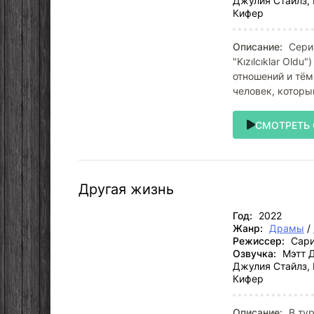
Джулия Стайлз, 
Кифер
Описание:
Сериа
"Kızılcıklar Old
отношений и тё
человек, которы
СМОТРЕТЬ
Другая жизнь
Год:
2022
Жанр:
Драмы
/
Режиссер:
Сари
Озвучка:
Мэтт Д
Джулия Стайлз, 
Кифер
Описание:
В тур