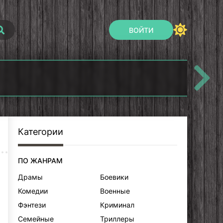
ВОЙТИ
Воскресший
Кто пришел кто
Эртугрул
ушел.
По
Категории
ПО ЖАНРАМ
Драмы
Боевики
Комедии
Военные
Фэнтези
Криминал
Семейные
Триллеры