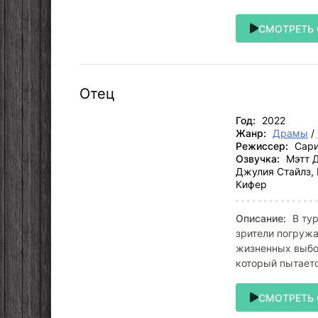
СМОТРЕТЬ
Отец
Год:
2022
Жанр:
Драмы
/
Режиссер:
Сари
Озвучка:
Мэтт Д
Джулия Стайлз, 
Кифер
Описание:
В тур
зрители погруж
жизненных выбор
который пытает
СМОТРЕТЬ