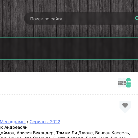
Постучись в мою
дверь
Красные бутоны
Мелодрамы
/
Сериалы 2022
к Андреасян
эймон, Алисия Викандер, Томми Ли Джонс, Венсан Кассель,