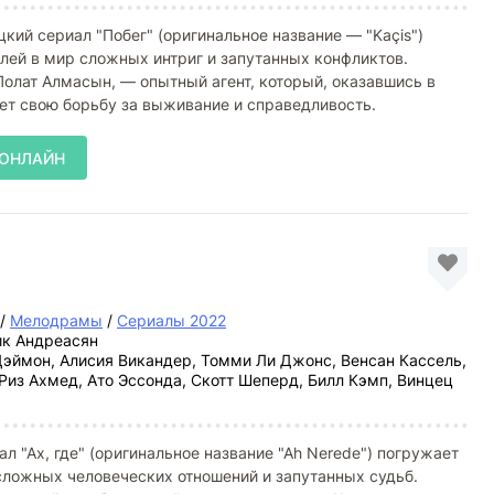
кий сериал "Побег" (оригинальное название — "Kaçis")
лей в мир сложных интриг и запутанных конфликтов.
Полат Алмасын, — опытный агент, который, оказавшись в
ет свою борьбу за выживание и справедливость.
 ОНЛАЙН
/
Мелодрамы
/
Сериалы 2022
к Андреасян
эймон, Алисия Викандер, Томми Ли Джонс, Венсан Кассель,
Риз Ахмед, Ато Эссонда, Скотт Шеперд, Билл Кэмп, Винцец
л "Ах, где" (оригинальное название "Ah Nerede") погружает
сложных человеческих отношений и запутанных судьб.