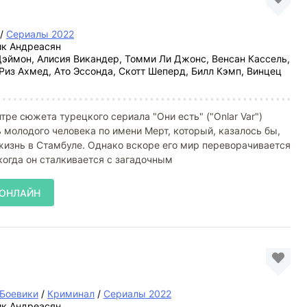
/
Сериалы 2022
к Андреасян
эймон, Алисия Викандер, Томми Ли Джонс, Венсан Кассель,
Риз Ахмед, Ато Эссонда, Скотт Шеперд, Билл Кэмп, Винцец
тре сюжета турецкого сериала "Они есть" ("Onlar Var")
 молодого человека по имени Мерт, который, казалось бы,
изнь в Стамбуле. Однако вскоре его мир переворачивается
 когда он сталкивается с загадочным
 ОНЛАЙН
Боевики
/
Криминал
/
Сериалы 2022
к Андреасян