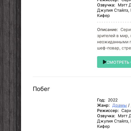
Озвучка:
Мэтт Д
Джулия Стайлз, 
Кифер
Описание:
Сериа
зрителей в мир,
неожиданными п
шеф-повар, стре
СМОТРЕТЬ
Побег
Год:
2022
Жанр:
Драмы
/
Режиссер:
Сари
Озвучка:
Мэтт Д
Джулия Стайлз, 
Кифер