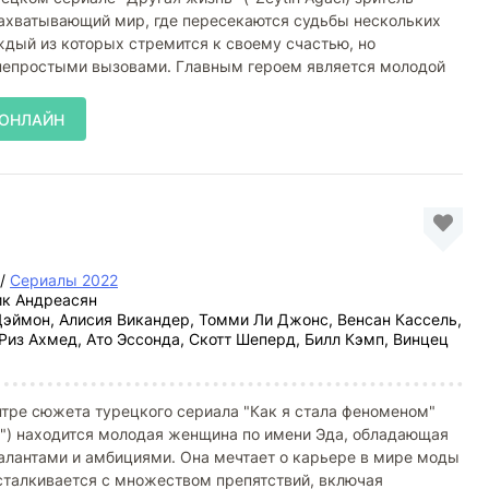
захватывающий мир, где пересекаются судьбы нескольких
дый из которых стремится к своему счастью, но
 непростыми вызовами. Главным героем является молодой
 ОНЛАЙН
/
Сериалы 2022
к Андреасян
эймон, Алисия Викандер, Томми Ли Джонс, Венсан Кассель,
Риз Ахмед, Ато Эссонда, Скотт Шеперд, Билл Кэмп, Винцец
тре сюжета турецкого сериала "Как я стала феноменом"
k") находится молодая женщина по имени Эда, обладающая
лантами и амбициями. Она мечтает о карьере в мире моды
 сталкивается с множеством препятствий, включая