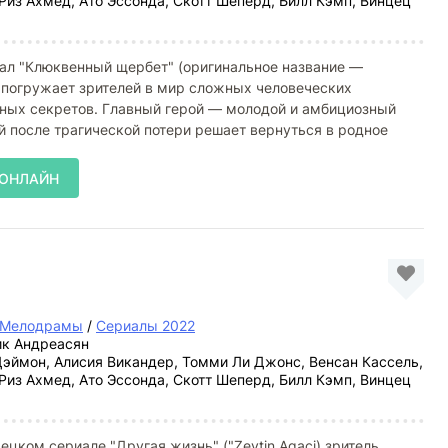
Риз Ахмед, Ато Эссонда, Скотт Шеперд, Билл Кэмп, Винцец
л "Клюквенный щербет" (оригинальное название —
u") погружает зрителей в мир сложных человеческих
мных секретов. Главный герой — молодой и амбициозный
й после трагической потери решает вернуться в родное
 ОНЛАЙН
Мелодрамы
/
Сериалы 2022
к Андреасян
эймон, Алисия Викандер, Томми Ли Джонс, Венсан Кассель,
Риз Ахмед, Ато Эссонда, Скотт Шеперд, Билл Кэмп, Винцец
ецком сериале "Другая жизнь" ("Zeytin Agaci) зритель