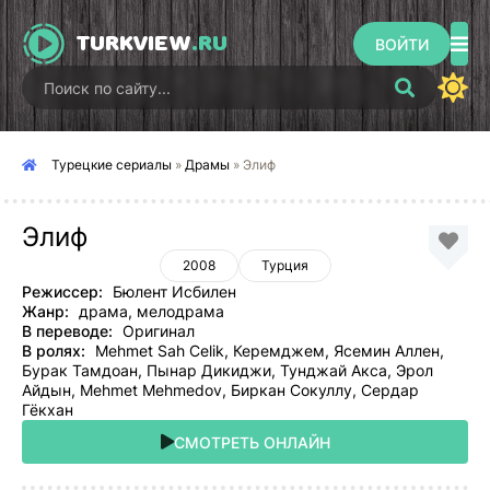
TURKVIEW
.RU
ВОЙТИ
Турецкие сериалы
»
Драмы
» Элиф
Элиф
2008
Турция
Режиссер:
Бюлент Исбилен
Жанр:
драма, мелодрама
В переводе:
Оригинал
В ролях:
Mehmet Sah Celik, Керемджем, Ясемин Аллен,
Бурак Тамдоан, Пынар Дикиджи, Тунджай Акса, Эрол
Айдын, Mehmet Mehmedov, Биркан Сокуллу, Сердар
Гёкхан
СМОТРЕТЬ ОНЛАЙН