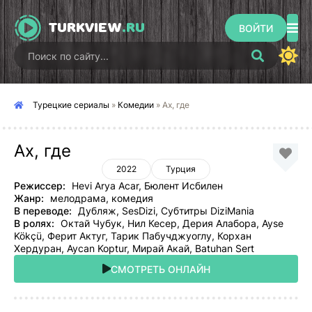
TURKVIEW
.RU
ВОЙТИ
Турецкие сериалы
»
Комедии
» Ах, где
Ах, где
2022
Турция
Режиссер:
Hevi Arya Acar, Бюлент Исбилен
Жанр:
мелодрама, комедия
В переводе:
Дубляж, SesDizi, Субтитры DiziMania
В ролях:
Октай Чубук, Нил Кесер, Дерия Алабора, Ayse
Kökçü, Ферит Актуг, Тарик Пабучджуоглу, Корхан
Хердуран, Aycan Koptur, Мирай Акай, Batuhan Sert
СМОТРЕТЬ ОНЛАЙН