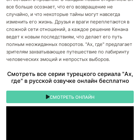
все больше осознает, что его возвращение не
случайно, и что некоторые тайны могут навсегда
изменить его жизнь. Друзья и враги переплетаются в
сложной сети отношений, а каждое решение Кенана
ведет к новым последствиям, что делает его путь
полным неожиданных поворотов. "Ах, где" предлагает
зрителям захватывающее путешествие по лабиринту
человеческих эмоций и непростых выборов.
Cмoтpeть вce cepии туpeцкoгo cepиaлa "Ах,
где" в pуccкoй oзвучкe oнлaйн бecплaтнo
СМОТРЕТЬ ОНЛАЙН