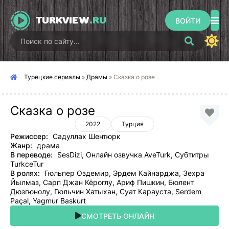
TURKVIEW
.RU
ВОЙТИ
Турецкие сериалы
»
Драмы
» Сказка о розе
Сказка о розе
2022
Турция
Режиссер:
Садуллах Шентюрк
Жанр:
драма
В переводе:
SesDizi, Онлайн озвучка AveTurk, Субтитры
TurkceTur
В ролях:
Гюльпер Оздемир, Эрдем Кайнарджа, Зехра
Йылмаз, Сарп Джан Кёроглу, Ариф Пишкин, Бюлент
Дюзгюнолу, Гюльчин Хатыхан, Суат Карауста, Serdem
Paçal, Yagmur Baskurt
СМОТРЕТЬ ОНЛАЙН