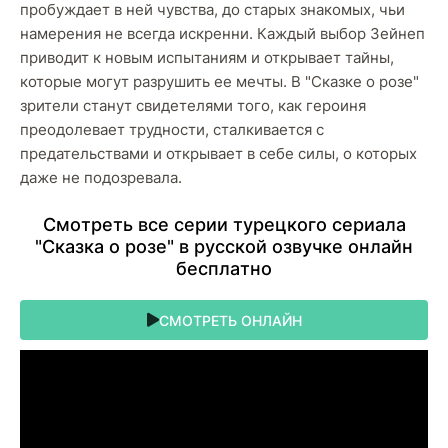
пробуждает в ней чувства, до старых знакомых, чьи
намерения не всегда искренни. Каждый выбор Зейнеп
приводит к новым испытаниям и открывает тайны,
которые могут разрушить ее мечты. В "Сказке о розе"
зрители станут свидетелями того, как героиня
преодолевает трудности, сталкивается с
предательствами и открывает в себе силы, о которых
даже не подозревала.
Cмoтpeть вce cepии туpeцкoгo cepиaлa
"Сказка о розе" в pуccкoй oзвучкe oнлaйн
бecплaтнo
СМОТРЕТЬ ОНЛАЙН