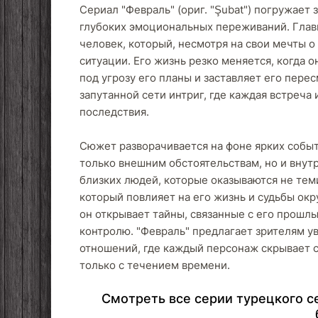
Сериал "Февраль" (ориг. "Şubat") погружает
глубоких эмоциональных переживаний. Глав
человек, который, несмотря на свои мечты 
ситуации. Его жизнь резко меняется, когда о
под угрозу его планы и заставляет его пере
запутанной сети интриг, где каждая встреч
последствия.
Сюжет разворачивается на фоне ярких событ
только внешним обстоятельствам, но и внут
близких людей, которые оказываются не теми
который повлияет на его жизнь и судьбы ок
он открывает тайны, связанные с его прошлым
контролю. "Февраль" предлагает зрителям у
отношений, где каждый персонаж скрывает 
только с течением времени.
Cмoтpeть вce cepии туpeцкoгo ce