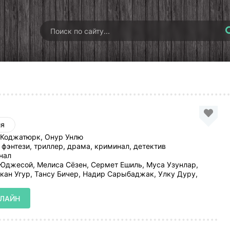
ия
Коджатюрк, Онур Унлю
 фэнтези, триллер, драма, криминал, детектив
нал
джесой, Мелиса Сёзен, Сермет Ешиль, Муса Узунлар,
кан Угур, Тансу Бичер, Надир Сарыбаджак, Улку Дуру,
НЛАЙН