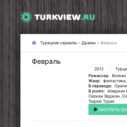
TURKVIEW
.RU
Турецкие сериалы
»
Драмы
» Февраль
Февраль
2012
Турц
Режиссер:
Волкан 
Жанр:
фантастика,
В переводе:
Ориги
В ролях:
Алиджан Ю
Серкан Эрджан, Оз
Тюркю Туран
СМОТРЕТЬ О