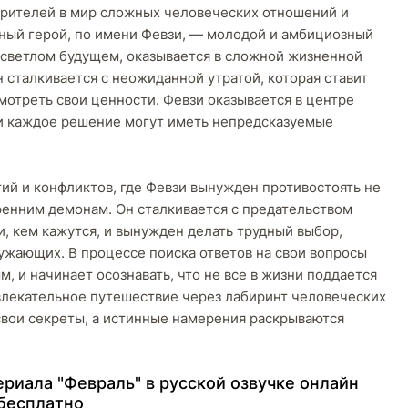
 зрителей в мир сложных человеческих отношений и
ный герой, по имени Февзи, — молодой и амбициозный
о светлом будущем, оказывается в сложной жизненной
н сталкивается с неожиданной утратой, которая ставит
смотреть свои ценности. Февзи оказывается в центре
а и каждое решение могут иметь непредсказуемые
ий и конфликтов, где Февзи вынужден противостоять не
ренним демонам. Он сталкивается с предательством
, кем кажутся, и вынужден делать трудный выбор,
ружающих. В процессе поиска ответов на свои вопросы
, и начинает осознавать, что не все в жизни поддается
влекательное путешествие через лабиринт человеческих
свои секреты, а истинные намерения раскрываются
pиaлa "Февраль" в pуccкoй oзвучкe oнлaйн
бecплaтнo