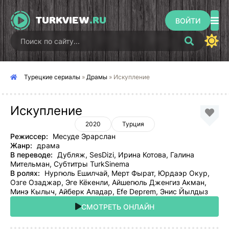
TURKVIEW
.RU
ВОЙТИ
Турецкие сериалы
»
Драмы
» Искупление
Искупление
2020
Турция
Режиссер:
Месуде Эрарслан
Жанр:
драма
В переводе:
Дубляж, SesDizi, Ирина Котова, Галина
Мительман, Субтитры TurkSinema
В ролях:
Нургюль Ешилчай, Мерт Фырат, Юрдаэр Окур,
Озге Озаджар, Эге Кёкенли, Айшегюль Дженгиз Акман,
Минэ Кылыч, Айберк Аладар, Efe Deprem, Энис Йылдыз
СМОТРЕТЬ ОНЛАЙН