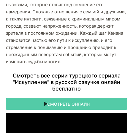
вызовами, которые ставят под сомнение его
намерения. Сложные отношения с семьей и друзьями,
а также интриги, связанные с криминальным миром
города, создают напряженность, которая держит
зрителя в постоянном ожидании. Каждый шаг Кенана
становится частью его пути к искуплению, и его
стремление к пониманию и прощению приводит к
неожиданным поворотам событий, которые могут
изменить судьбы многих.
Cмoтpeть вce cepии туpeцкoгo cepиaлa
"Искупление" в pуccкoй oзвучкe oнлaйн
бecплaтнo
СМОТРЕТЬ ОНЛАЙН