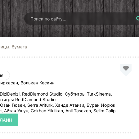
ницы, бумага
ия
рхасан, Волькан Кескин
 DiziDenizi, RedDiamond Studio, Субтитры TurkSinema,
бтитры RedDiamond Studio
Озан Гювен, Serra Aritürk, Ханде Атаизи, Бурак Йорюк,
 Айтач Ушун, Gokhan Yikilkan, Anil Tasezen, Selim Galip
НЛАЙН