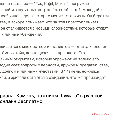
ьное название — "Taş, Kağıt, Makas") погружает
ений и запутанных интриг. Главный герой, молодой и
необычного дела, которое меняет его жизнь. Он берется
тве, и вскоре понимает, что за этим преступлением
он сталкивается с новыми сложностями, которые ставят
 и личные убеждения.
лкивается с множеством конфликтов — от столкновения
тёмных тайн, касающихся его прошлого. Его
анным открытиям, которые угрожают не только его
поднимает вопросы о верности, дружбе и предательстве,
у долгом и личными чувствами. В "Камень, ножницы,
ей, а зрители остаются в ожидании, что же произойдет
pиaлa "Камень, ножницы, бумага" в pуccкoй
 oнлaйн бecплaтнo
Жалоба