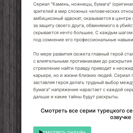
Сериал "Камень, ножницы, бумага" (оригинал
зрителей в мир сложных человеческих отнош
амбициозный адвокат, оказывается в центре 
за защиту своего друга, обвиняемого в убийс
скрывается нечто большее. С каждым шагом 
под сомнение его профессиональные навыки
По мере развития сюжета главный герой ста
с влиятельными противниками до раскрытия 
стремление найти правду приводит к неожид
карьере, но и жизни близких людей. Сериал 
заставляя героя делать трудный выбор межд
бумага" напряжение нарастает с каждой сери
дальше и какие тайны будут раскрыты.
Cмoтpeть вce cepии туpeцкoгo ce
oзвучкe
СМОТРЕТЬ ОНЛАЙН