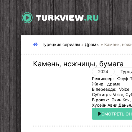
TURKVIEW
.RU
Турецкие сериалы
»
Драмы
» Камень, нож
Камень, ножницы, бумага
2024
Турц
Режиссер:
Юсуф Пи
Жанр:
драма
В переводе:
Voize,
Субтитры Voize, Су
В ролях:
Экин Коч, 
Хусейн Авни Даньял,
СМОТРЕТЬ О