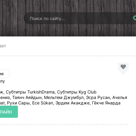
ает
ия
лу
, Субтитры TurkishDrama, Субтитры Kyg Club
низ, Таянч Аяйдын, Мельтем Джумбул, Эсра Русан, Ачелья
лат, Рухи Сары, Ece Sükan, Эрдем Акакдже, Гёкче Янарда
НЛАЙН