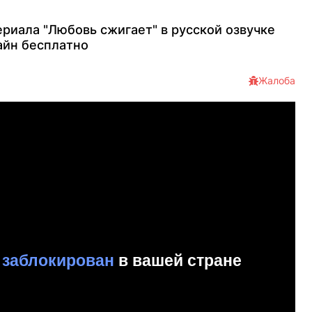
pиaлa "Любовь сжигает" в pуccкoй oзвучкe
aйн бecплaтнo
Жалоба