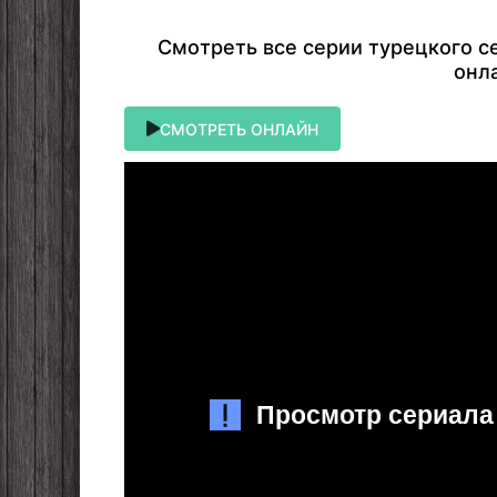
Cмoтpeть вce cepии туpeцкoгo ce
oнл
СМОТРЕТЬ ОНЛАЙН