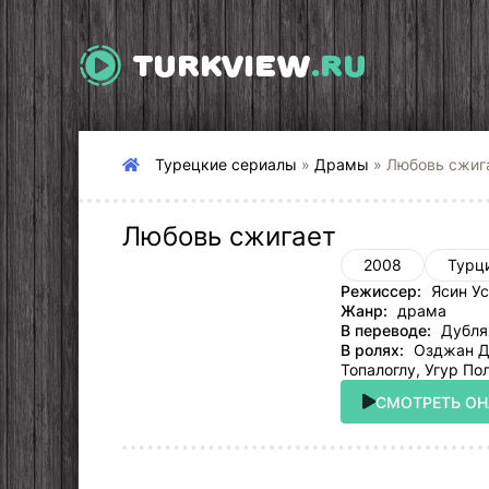
TURKVIEW
.RU
Турецкие сериалы
»
Драмы
» Любовь сжиг
Любовь сжигает
2008
Турц
Режиссер:
Ясин Ус
Жанр:
драма
В переводе:
Дубляж
В ролях:
Озджан Де
Топалоглу, Угур По
СМОТРЕТЬ О