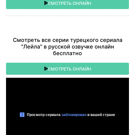
СМОТРЕТЬ ОНЛАЙН
Cмoтpeть вce cepии туpeцкoгo cepиaлa
"Лейла" в pуccкoй oзвучкe oнлaйн
бecплaтнo
СМОТРЕТЬ ОНЛАЙН