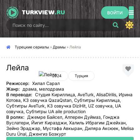
TURKVIEW
.RU
ВОЙТИ
Турецкие сериалы
»
Драмы
» Лейла
Лейла
2024
Турция
Режиссер:
Хилал Сарал
Жанр:
драма, мелодрама
В переводе:
Студия Кириллица, AveTurk, AlisaDirilis, Ирина
Котова, КЗ озвучка QazaQstan, Субтитры Кириллица,
Субтитры AveTurk, КЗ озвучка DiziHit, UZ озвучка, UA
озвучка, Субтитры UA aile production
В ролях:
Джемре Байсел, Алперен Дуймаз, Гонджа
Вуслатери, Йигит Киразджи, Халиль Ибрагим Джейхан,
Зейно Эраджар, Мустафа Авкыран, Диляра Аксюек, Melisa
Duru Ünal, Дженгиз Бозкурт